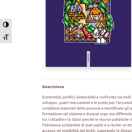
Attiva/disattiva alto contrasto
Attiva/disattiva dimensione testo
Descrizione
Economisti, politici, sindacalisti a confronto sui nod
sviluppo, quali i meccanismi e le scelte per l’accumul
condizioni materiali delle persone e mortificato gli 
formazione nel sistema e dunque urge una differente p
tra i cittadini e lo Stato perché le risorse pubbliche r
l’intrinseca solidarietà di quel patto è a rischio un 
accesso ed esigibilità dei diritti, superando le dispar