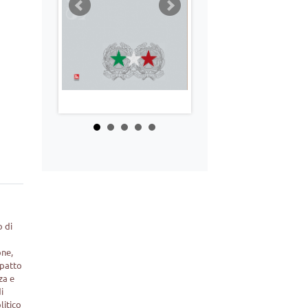
o di
one,
 patto
za e
i
litico