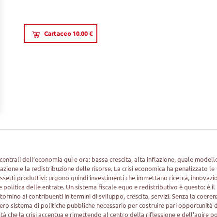
Cartaceo 10.00 €
i centrali dell’economia qui e ora: bassa crescita, alta inflazione, quale modell
azione e la redistribuzione delle risorse. La crisi economica ha penalizzato le
assetti produttivi: urgono quindi investimenti che immettano ricerca, innovazi
olitica delle entrate. Un sistema fiscale equo e redistributivo è questo: è il
itornino ai contribuenti in termini di sviluppo, crescita, servizi. Senza la coeren
intero sistema di politiche pubbliche necessario per costruire pari opportunità d
ità che la crisi accentua e rimettendo al centro della riflessione e dell’agire po