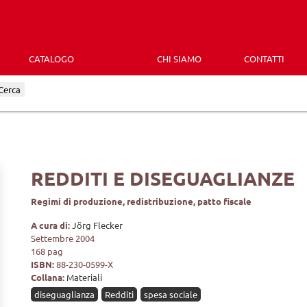
CATALOGO
CHI SIAMO
CONTATTI
Cerca
REDDITI E DISEGUAGLIANZE
Regimi di produzione, redistribuzione, patto fiscale
A cura di:
Jörg Flecker
Settembre 2004
168 pag
ISBN:
88-230-0599-X
Collana:
Materiali
diseguaglianza
Redditi
spesa sociale