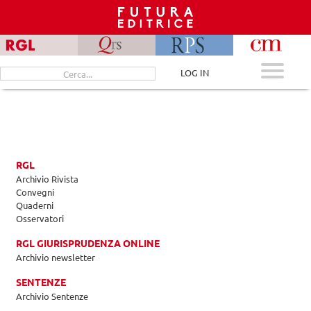
Skip
to
content
Cerca
LOG IN
per:
RGL
Archivio Rivista
Convegni
Quaderni
Osservatori
RGL GIURISPRUDENZA ONLINE
Archivio newsletter
SENTENZE
Archivio Sentenze