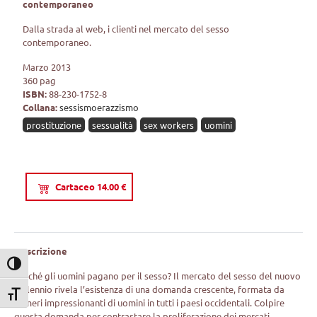
contemporaneo
Dalla strada al web, i clienti nel mercato del sesso
contemporaneo.
Marzo 2013
360 pag
ISBN:
88-230-1752-8
Collana:
sessismoerazzismo
prostituzione
sessualità
sex workers
uomini
Cartaceo 14.00 €
Descrizione
Attiva/disattiva alto contrasto
Perché gli uomini pagano per il sesso? Il mercato del sesso del nuovo
millennio rivela l’esistenza di una domanda crescente, formata da
Attiva/disattiva dimensione testo
numeri impressionanti di uomini in tutti i paesi occidentali. Colpire
questa domanda per contrastare la proliferazione dei mercati