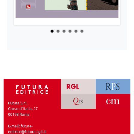
Futura S.r.l.
Corso d’Italia, 27
00198 Roma
E-mail:
futura-
editrice@futura.cgil.it