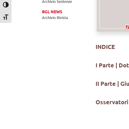
Archivio Sentenze
Attiva/disattiva alto contrasto
RGL NEWS
Archivio Rivista
Attiva/disattiva dimensione testo
INDICE
I Parte | Do
II Parte | G
Osservatori