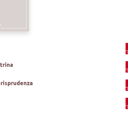
ttrina
iurisprudenza