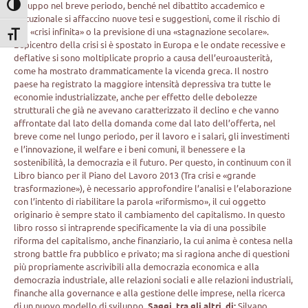
sviluppo nel breve periodo, benché nel dibattito accademico e
Attiva/disattiva alto contrasto
istituzionale si affaccino nuove tesi e suggestioni, come il rischio di
una «crisi infinita» o la previsione di una «stagnazione secolare».
Attiva/disattiva dimensione testo
L’epicentro della crisi si è spostato in Europa e le ondate recessive e
deflative si sono moltiplicate proprio a causa dell’euroausterità,
come ha mostrato drammaticamente la vicenda greca. Il nostro
paese ha registrato la maggiore intensità depressiva tra tutte le
economie industrializzate, anche per effetto delle debolezze
strutturali che già ne avevano caratterizzato il declino e che vanno
affrontate dal lato della domanda come dal lato dell’offerta, nel
breve come nel lungo periodo, per il lavoro e i salari, gli investimenti
e l’innovazione, il welfare e i beni comuni, il benessere e la
sostenibilità, la democrazia e il futuro. Per questo, in continuum con il
Libro bianco per il Piano del Lavoro 2013 (Tra crisi e «grande
trasformazione»), è necessario approfondire l’analisi e l’elaborazione
con l’intento di riabilitare la parola «riformismo», il cui oggetto
originario è sempre stato il cambiamento del capitalismo. In questo
libro rosso si intraprende specificamente la via di una possibile
riforma del capitalismo, anche finanziario, la cui anima è contesa nella
strong battle fra pubblico e privato; ma si ragiona anche di questioni
più propriamente ascrivibili alla democrazia economica e alla
democrazia industriale, alle relazioni sociali e alle relazioni industriali,
finanche alla governance e alla gestione delle imprese, nella ricerca
di un nuovo modello di sviluppo.
Saggi, tra gli altri, di:
Silvano