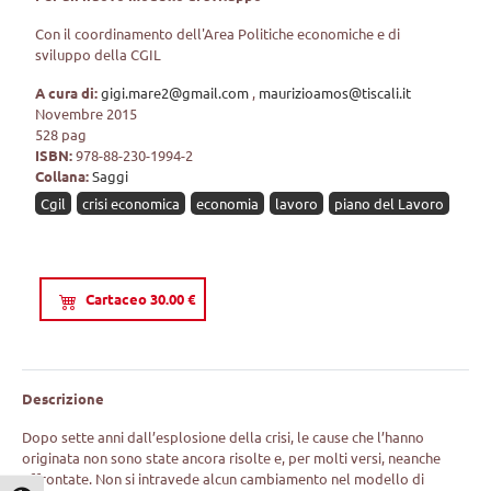
Con il coordinamento dell'Area Politiche economiche e di
sviluppo della CGIL
A cura di:
gigi.mare2@gmail.com
,
maurizioamos@tiscali.it
Novembre 2015
528 pag
ISBN:
978-88-230-1994-2
Collana:
Saggi
Cgil
crisi economica
economia
lavoro
piano del Lavoro
Cartaceo 30.00 €
Descrizione
Dopo sette anni dall’esplosione della crisi, le cause che l’hanno
originata non sono state ancora risolte e, per molti versi, neanche
affrontate. Non si intravede alcun cambiamento nel modello di