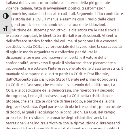
italiana del lavoro, collocandola all’interno della più generale
vicenda italiana, fatta di avvenimenti politici, trasformazioni
economiche, mutamenti sociali e culturali. Seguendo il filo conduttore
Attiva/disattiva alto contrasto
della storia della CGIL il manuale esamina così il ruolo delle classi
dirigenti politiche ed economiche, la natura delle istituzioni,
Attiva/disattiva dimensione testo
l’evoluzione del sistema produttivo, la dialettica tra le classi sociali,
le culture popolari, le identità territoriali e professionali. Al centro
dell’affresco storico fornito dal volume, si pongono i due concetti
costitutivi della CGIL: il valore sociale del lavoro, cioè la sua capacità
di agire in modo organizzato e collettivo per ridurre le
disuguaglianze e per promuovere le libertà; e il valore della
confederalità, attraverso il quale il sindacato riesce pienamente a
rappresentare e tutelare l’interesse generale delle classi lavoratrici. Il
manuale si compone di quattro parti: La CGdL e l’età liberale,
dall’Ottocento alla crisi dello Stato liberale nel primo dopoguerra;
La CGdL e il fascismo, che esamina il ventennio della dittatura; La
CGIL e la costruzione della democrazia, che ripercorre il secondo
dopoguerra, fino agli anni sessanta; La CGIL nella crisi italiana e
globale, che analizza le vicende di fine secolo, a partire dalla crisi
degli anni settanta. Ogni parte si articola in tre capitoli, per un totale
di dodici, ai quali si aggiungono le conclusioni, La CGIL del tempo
presente, che rivisitano le cronache degli ultimi dieci anni. La
narrazione viene inoltre arricchita con la riproduzione di interessanti
documenti storici, nonché di brani di dirigenti o personaggi pubblici