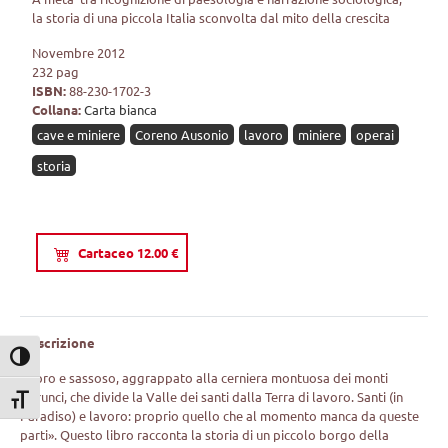
la storia di una piccola Italia sconvolta dal mito della crescita
Novembre 2012
232 pag
ISBN:
88-230-1702-3
Collana:
Carta bianca
cave e miniere
Coreno Ausonio
lavoro
miniere
operai
storia
Cartaceo 12.00 €
Descrizione
Attiva/disattiva alto contrasto
Aspro e sassoso, aggrappato alla cerniera montuosa dei monti
Aurunci, che divide la Valle dei santi dalla Terra di lavoro. Santi (in
Attiva/disattiva dimensione testo
Paradiso) e lavoro: proprio quello che al momento manca da queste
parti». Questo libro racconta la storia di un piccolo borgo della