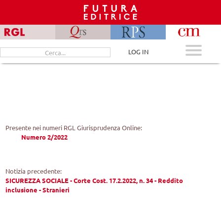
Skip
to
content
Cerca
LOG IN
per:
Presente nei numeri RGL Giurisprudenza Online:
Numero 2/2022
Notizia precedente:
SICUREZZA SOCIALE - Corte Cost. 17.2.2022, n. 34 - Reddito
inclusione - Stranieri