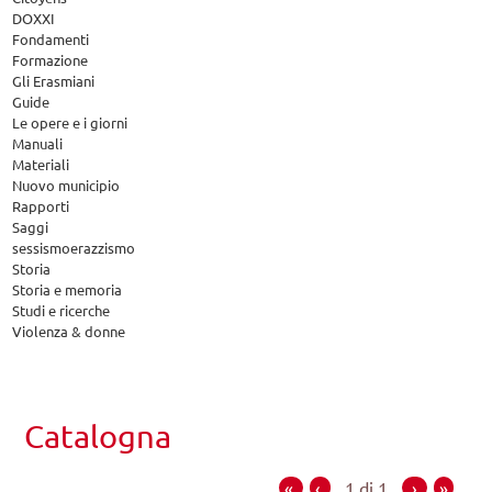
DOXXI
Fondamenti
Formazione
Gli Erasmiani
Guide
Le opere e i giorni
Manuali
Materiali
Nuovo municipio
Rapporti
Saggi
sessismoerazzismo
Storia
Storia e memoria
Studi e ricerche
Violenza & donne
Catalogna
«
‹
1 di 1
›
»