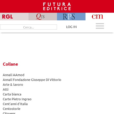
Skip
to
content
Cerca
LOG IN
per:
Collane
Annali AAmod
Annali Fondazione Giuseppe Di Vittorio
Arte & lavoro
Atti
Carta bianca
Carte Pietro Ingrao
Cent'anni d'Italia
Centostorie
Citoyens