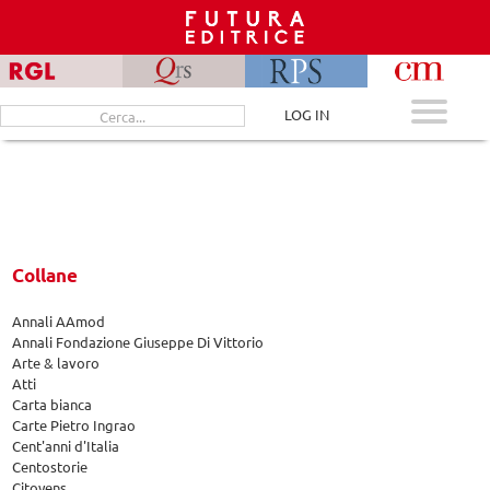
Skip
to
content
Cerca
LOG IN
per:
Collane
Annali AAmod
Annali Fondazione Giuseppe Di Vittorio
Arte & lavoro
Atti
Carta bianca
Carte Pietro Ingrao
Cent'anni d'Italia
Centostorie
Citoyens