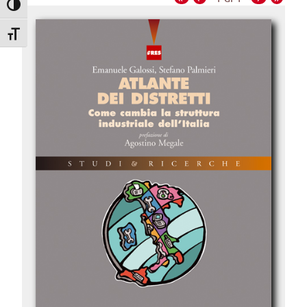
Attiva/disattiva alto contrasto
Attiva/disattiva dimensione testo