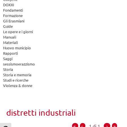
DOXXI
Fondamenti
Formazione
Gli Erasmiani
Guide
Le opere e i giorni
Manuali
Materiali
Nuovo municipio
Rapporti
Saggi
sessismoerazzismo
Storia
Storia e memoria
Studi e ricerche
Violenza & donne
distretti industriali
«
‹
1 di 1
›
»