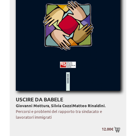
USCIRE DA BABELE
Giovanni Mottura
,
Silvia Cozzi
Matteo Rinaldini.
Percorsi e problemi del rapporto tra sindacato e
lavoratori immigrati
12.00€