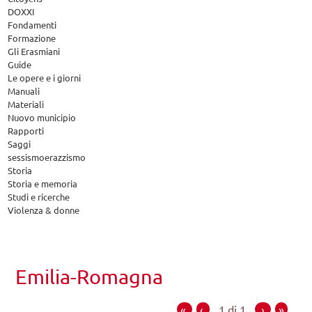
DOXXI
Fondamenti
Formazione
Gli Erasmiani
Guide
Le opere e i giorni
Manuali
Materiali
Nuovo municipio
Rapporti
Saggi
sessismoerazzismo
Storia
Storia e memoria
Studi e ricerche
Violenza & donne
Emilia-Romagna
«
‹
1 di 1
›
»