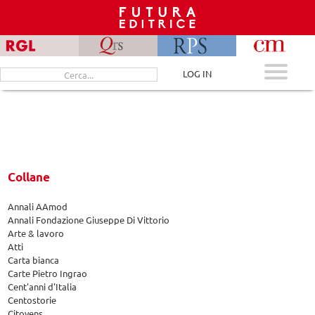
Skip
to
content
Cerca
LOG IN
per:
Collane
Annali AAmod
Annali Fondazione Giuseppe Di Vittorio
Arte & lavoro
Atti
Carta bianca
Carte Pietro Ingrao
Cent'anni d'Italia
Centostorie
Citoyens