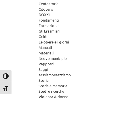
Centostorie
Citoyens
DOXXI
Fondamenti
Formazione
Gli Erasmiani
Guide
Le opere e i giorni
Manuali
Materiali
Nuovo municipio
Rapporti
Saggi
sessismoerazzismo
Attiva/disattiva alto contrasto
Storia
Storia e memoria
Attiva/disattiva dimensione testo
Studi e ricerche
Violenza & donne