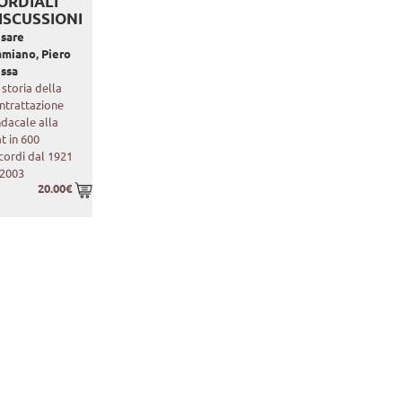
ORDIALI
ISCUSSIONI
sare
amiano
,
Piero
ssa
 storia della
ntrattazione
ndacale alla
at in 600
cordi dal 1921
 2003
20.00€