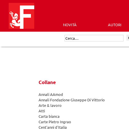
Skip
to
content
NOVITÀ
AUTORI
Futura
Cerca:
Editrice
Collane
Annali AAmod
Annali Fondazione Giuseppe Di Vittorio
Arte & lavoro
Atti
Carta bianca
Carte Pietro Ingrao
Cent'anni d'Italia