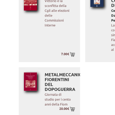
C
Vittorio e la
D
sconfitta della
Cgil alle elezioni
Ce
delle
D
Commissioni
Pe
Interne
La
co
si
Fi
ac
al
7.00€
METALMECCANICI
FIORENTINI
DEL
DOPOGUERRA
Giornata di
studio per i cento
anni della Fiom
20.00€