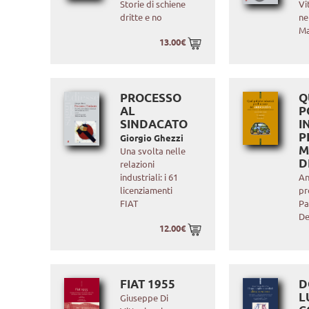
Storie di schiene
Vi
dritte e no
ne
Ma
13.00€
PROCESSO
Q
AL
P
SINDACATO
I
P
Giorgio Ghezzi
M
Una svolta nelle
D
relazioni
industriali: i 61
An
licenziamenti
pr
FIAT
Pa
De
12.00€
FIAT 1955
D
L
Giuseppe Di