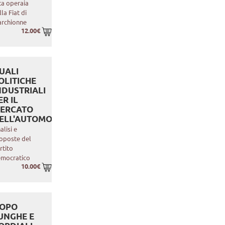
ta operaia
lla Fiat di
rchionne
12.00€
UALI
OLITICHE
NDUSTRIALI
ER IL
ERCATO
ELL'AUTOMOTIVE
alisi e
oposte del
rtito
mocratico
10.00€
OPO
UNGHE E