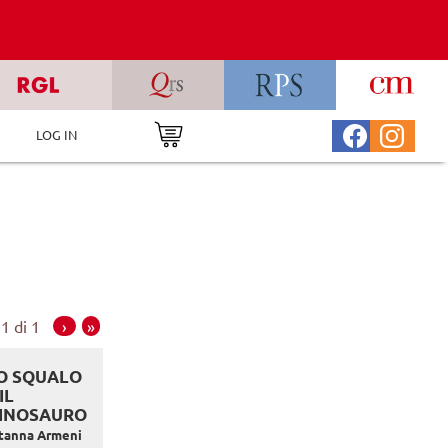
LOG IN
1 di 1
›
»
O SQUALO
IL
INOSAURO
tanna Armeni