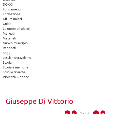
DOXXI
Fondamenti
Formazione
Gli Erasmiani
Guide
Le opere e i giorni
Manuali
Materiali
Nuovo municipio
Rapporti
Saggi
sessismoerazzismo
Storia
Storia e memoria
Studi e ricerche
Violenza & donne
Giuseppe Di Vittorio
«
‹
1 di 2
›
»