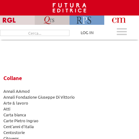
Skip
to
content
Cerca
LOG IN
per:
Collane
Annali AAmod
Annali Fondazione Giuseppe Di Vittorio
Arte & lavoro
Atti
Carta bianca
Carte Pietro Ingrao
Cent'anni d'Italia
Centostorie
Citoyens