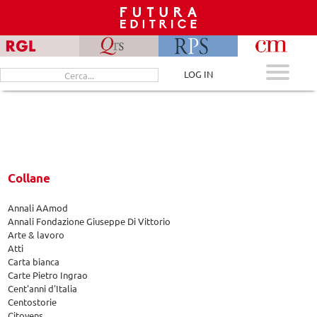
Skip
to
content
Cerca
LOG IN
per:
Collane
Annali AAmod
Annali Fondazione Giuseppe Di Vittorio
Arte & lavoro
Atti
Carta bianca
Carte Pietro Ingrao
Cent'anni d'Italia
Centostorie
Citoyens