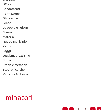
DOXXI
Fondamenti
Formazione
Gli Erasmiani
Guide
Le opere e i giorni
Manuali
Materiali
Nuovo municipio
Rapporti
Saggi
sessismoerazzismo
Storia
Storia e memoria
Studi e ricerche
Violenza & donne
minatori
«
‹
1 di 1
›
»