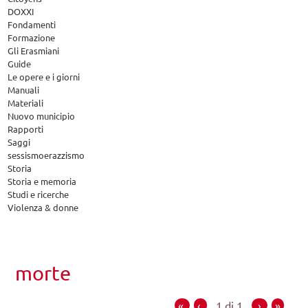
DOXXI
Fondamenti
Formazione
Gli Erasmiani
Guide
Le opere e i giorni
Manuali
Materiali
Nuovo municipio
Rapporti
Saggi
sessismoerazzismo
Storia
Storia e memoria
Studi e ricerche
Violenza & donne
morte
«
‹
1 di 1
›
»