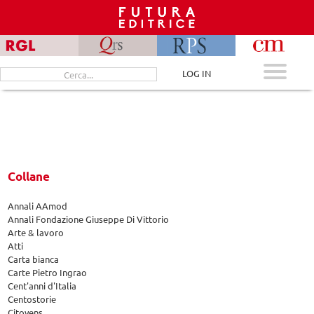
Skip
to
content
Cerca
LOG IN
per:
Collane
Annali AAmod
Annali Fondazione Giuseppe Di Vittorio
Arte & lavoro
Atti
Carta bianca
Carte Pietro Ingrao
Cent'anni d'Italia
Centostorie
Citoyens