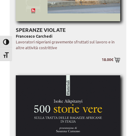
SPERANZE VIOLATE
Francesco Carchedi
Lavoratori nigeriani gravemente sfruttati sul lavoro e in
Attiva/disattiva alto contrasto
altre attività costrittive
Attiva/disattiva dimensione testo
18.00€