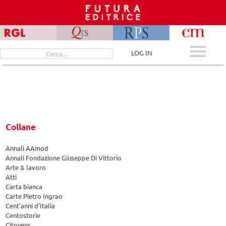
Skip
to
content
Cerca
LOG IN
per:
Collane
Annali AAmod
Annali Fondazione Giuseppe Di Vittorio
Arte & lavoro
Atti
Carta bianca
Carte Pietro Ingrao
Cent'anni d'Italia
Centostorie
Citoyens