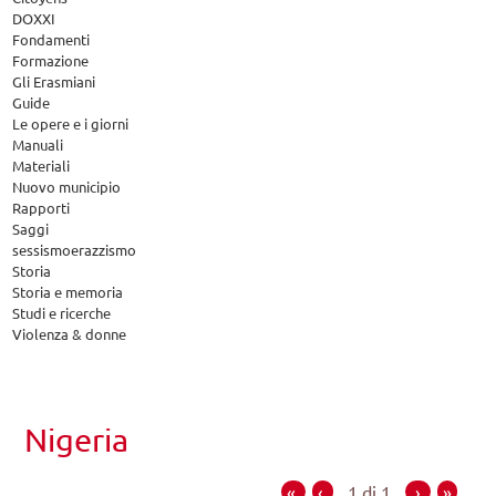
DOXXI
Fondamenti
Formazione
Gli Erasmiani
Guide
Le opere e i giorni
Manuali
Materiali
Nuovo municipio
Rapporti
Saggi
sessismoerazzismo
Storia
Storia e memoria
Studi e ricerche
Violenza & donne
Nigeria
«
‹
1 di 1
›
»