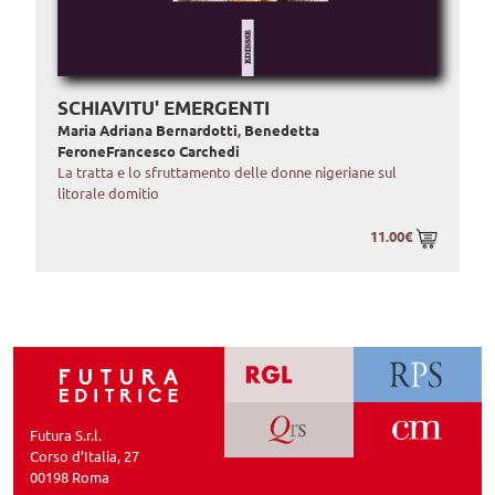
SCHIAVITU' EMERGENTI
Maria Adriana Bernardotti
,
Benedetta
Ferone
Francesco Carchedi
La tratta e lo sfruttamento delle donne nigeriane sul
litorale domitio
11.00€
Futura S.r.l.
Corso d’Italia, 27
00198 Roma