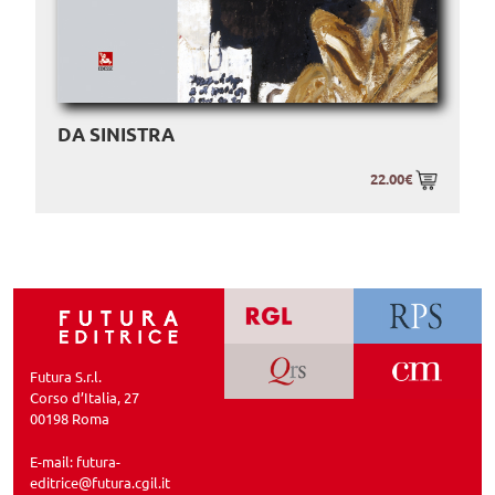
DA SINISTRA
22.00€
Futura S.r.l.
Corso d’Italia, 27
00198 Roma
E-mail:
futura-
editrice@futura.cgil.it