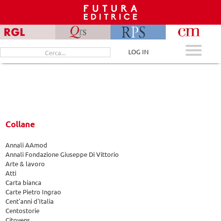
Skip
to
content
Cerca
LOG IN
per:
Collane
Annali AAmod
Annali Fondazione Giuseppe Di Vittorio
Arte & lavoro
Atti
Carta bianca
Carte Pietro Ingrao
Cent'anni d'Italia
Centostorie
Citoyens