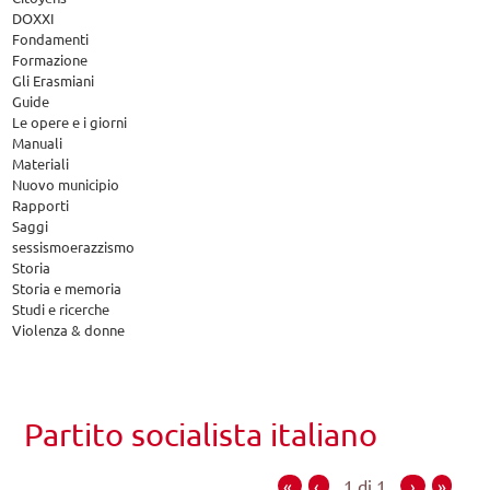
DOXXI
Fondamenti
Formazione
Gli Erasmiani
Guide
Le opere e i giorni
Manuali
Materiali
Nuovo municipio
Rapporti
Saggi
sessismoerazzismo
Storia
Storia e memoria
Studi e ricerche
Violenza & donne
Partito socialista italiano
«
‹
1 di 1
›
»