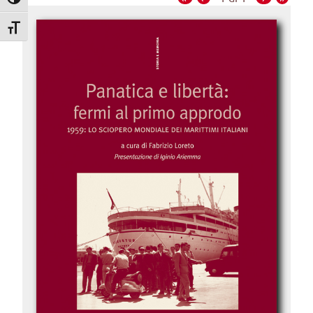
Attiva/disattiva alto contrasto
Attiva/disattiva dimensione testo