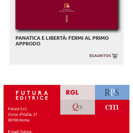
PANATICA E LIBERTÀ: FERMI AL PRIMO
APPRODO
ESAURITO€
Futura S.r.l.
Corso d’Italia, 27
00198 Roma
E-mail:
futura-