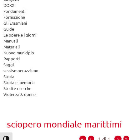
DOXXI
Fondamenti
Formazione
Gli Erasmiani
Guide
Le opere e i giorni
Manuali
Materiali
Nuovo municipio
Rapporti
Saggi
sessismoerazzismo
Storia
Storia e memoria
Studi e ricerche
Violenza & donne
sciopero mondiale marittimi
«
‹
1 di 1
›
»