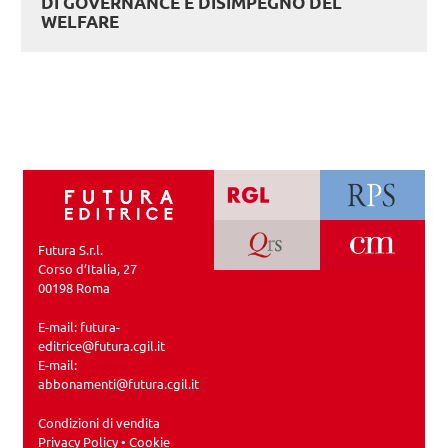
DI GOVERNANCE E DISIMPEGNO DEL
WELFARE
Futura S.r.l.
Corso d’Italia, 27
00198 Roma
E-mail:
futura-
editrice@futura.cgil.it
E-mail:
abbonamenti@futura.cgil.it
Condizioni di vendita
Privacy Policy
•
Cookie