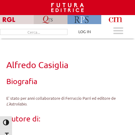
Skip
to
content
Cerca
LOG IN
per:
Alfredo Casiglia
Biografia
E' stato per anni collaboratore di Ferruccio Parri ed editore de
L’Astrolabio
.
Autore di:
Attiva/disattiva alto contrasto