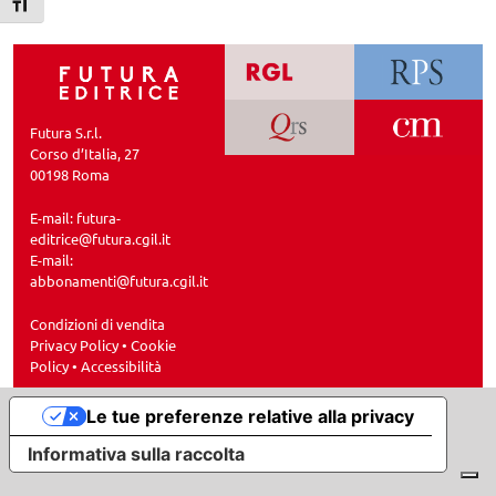
Attiva/disattiva dimensione testo
Futura S.r.l.
Corso d’Italia, 27
00198 Roma
E-mail:
futura-
editrice@futura.cgil.it
E-mail:
abbonamenti@futura.cgil.it
Condizioni di vendita
Privacy Policy
•
Cookie
Policy
•
Accessibilità
Le tue preferenze relative alla privacy
Informativa sulla raccolta