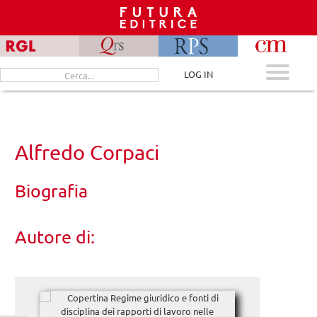
Skip
to
content
Cerca
LOG IN
per:
Alfredo Corpaci
Biografia
Autore di: