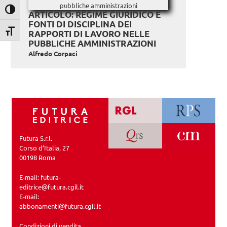
Attiva/disattiva alto contrasto
ARTICOLO: REGIME GIURIDICO E
FONTI DI DISCIPLINA DEI
Attiva/disattiva dimensione testo
RAPPORTI DI LAVORO NELLE
PUBBLICHE AMMINISTRAZIONI
Alfredo Corpaci
Futura S.r.l.
Corso d’Italia, 27
00198 Roma
E-mail:
futura-
editrice@futura.cgil.it
E-mail:
abbonamenti@futura.cgil.it
Condizioni di vendita