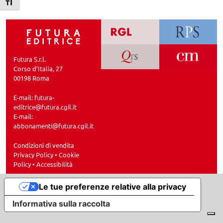
Attiva/disattiva dimensione testo
Futura S.r.l.
Corso d’Italia, 27
00198 Roma
E-mail:
futura-
editrice@futura.cgil.it
E-mail:
abbonamenti@futura.cgil.it
Condizioni di vendita
Privacy Policy
•
Cookie
Policy
•
Accessibilità
Le tue preferenze relative alla privacy
Informativa sulla raccolta