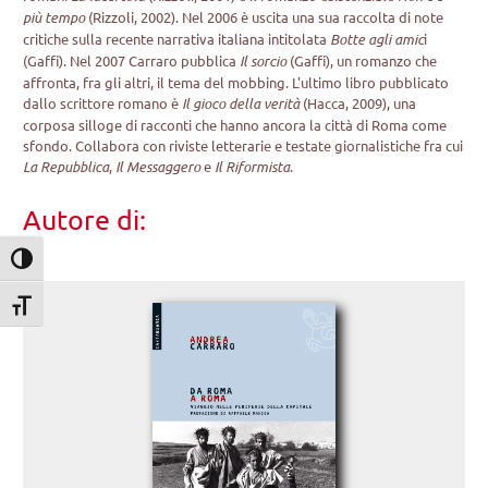
più tempo
(Rizzoli, 2002). Nel 2006 è uscita una sua raccolta di note
critiche sulla recente narrativa italiana intitolata
Botte agli amic
i
(Gaffi). Nel 2007 Carraro pubblica
Il sorcio
(Gaffi), un romanzo che
affronta, fra gli altri, il tema del mobbing. L'ultimo libro pubblicato
dallo scrittore romano è
Il gioco della verità
(Hacca, 2009), una
corposa silloge di racconti che hanno ancora la città di Roma come
sfondo. Collabora con riviste letterarie e testate giornalistiche fra cui
La Repubblica
,
Il Messaggero
e
Il Riformista
.
Autore di:
Attiva/disattiva alto contrasto
Attiva/disattiva dimensione testo