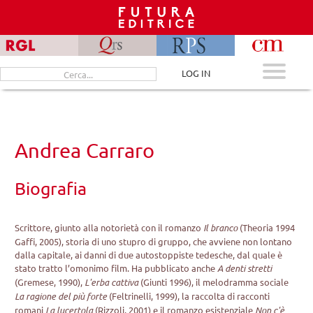
Skip
to
content
Cerca
LOG IN
per:
Andrea Carraro
Biografia
Scrittore, giunto alla notorietà con il romanzo
Il branco
(Theoria 1994
Gaffi, 2005), storia di uno stupro di gruppo, che avviene non lontano
dalla capitale, ai danni di due autostoppiste tedesche, dal quale è
stato tratto l’omonimo film. Ha pubblicato anche
A denti stretti
(Gremese, 1990),
L'erba cattiva
(Giunti 1996), il melodramma sociale
La ragione del più forte
(Feltrinelli, 1999), la raccolta di racconti
romani
La lucertola
(Rizzoli, 2001) e il romanzo esistenziale
Non c'è