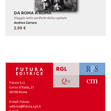
DA ROMA A ROMA
Viaggio nelle periferie della capitale
Andrea Carraro
2.99 €
Futura S.r.l.
Corso d’Italia, 27
00198 Roma
E-mail:
futura-
editrice@futura.cgil.it
E-mail: