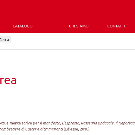
CATALOGO
CHI SIAMO
CONTATTI
Cerca
rea
Attualmente scrive per
il manifesto
,
L’Espresso, Rassegna sindacale, il Report
trombettiere di Custer e altri migranti
(Ediesse, 2010).