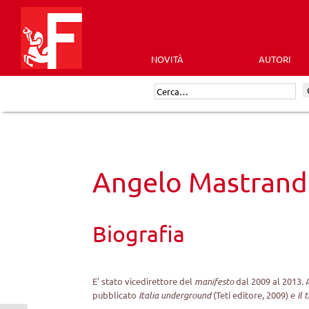
Skip
to
content
NOVITÀ
AUTORI
Futura
Cerca:
Editrice
Angelo Mastrand
Biografia
E' stato vicedirettore del
manifesto
dal 2009 al 2013. 
pubblicato
Italia underground
(Teti editore, 2009) e
Il 