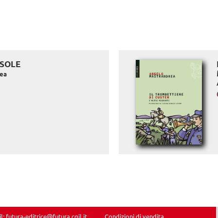
 SOLE
rea
il:
futura-editrice@futura.cgil.it
Condizioni di vendita