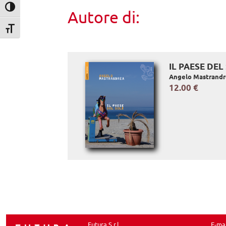
Attiva/disattiva alto contrasto
Autore di:
Attiva/disattiva dimensione testo
IL PAESE DEL
Angelo Mastrand
12.00 €
Futura S.r.l.
E-ma