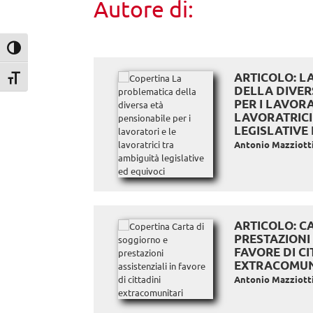
Autore di:
Attiva/disattiva alto contrasto
ARTICOLO: L
Attiva/disattiva dimensione testo
DELLA DIVER
PER I LAVORA
LAVORATRICI
LEGISLATIVE
Antonio Mazziott
ARTICOLO: C
PRESTAZIONI 
FAVORE DI CI
EXTRACOMUN
Antonio Mazziott