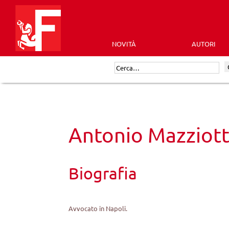
Skip
to
content
NOVITÀ
AUTORI
Futura
Cerca:
Editrice
Antonio Mazziott
Biografia
Avvocato in Napoli.