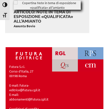
Attiva/disattiva alto contrasto
ARTICOLO: NOTE IN TEMA DI
Attiva/disattiva dimensione testo
ESPOSIZIONE «QUALIFICATA»
ALL’AMIANTO
Assunta Bovio
Futura S.r.l.
Corso d’Italia, 27
00198 Roma
E-mail:
futura-
editrice@futura.cgil.it
E-mail:
abbonamenti@futura.cgil.it
Condizioni di vendita