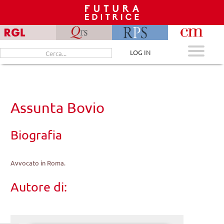
Skip
to
content
Cerca
LOG IN
per:
Assunta Bovio
Biografia
Avvocato in Roma.
Autore di: