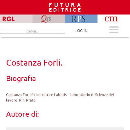
Skip
to
content
Cerca
LOG IN
per:
Costanza Forli.
Biografia
Costanza Forli è ricercatrice Laboris - Laboratorio di Scienze del
lavoro, Pin, Prato
Autore di: