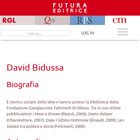
Skip
to
content
Cerca
LOG IN
per:
David Bidussa
Biografia
È storico sociale delle idee e lavora presso la biblioteca della
Fondazione Giangiacomo Feltrinelli di Milano. Tra le sue ultime
pubblicazioni:
I Have a Dream
(Rizzoli, 2006);
Siamo italiani
(Chiarelettere, 2007);
Dopo l’ultimo testimone
(Einaudi, 2009);
Leo
Valiani tra politica e storia
(Feltrinelli, 2009).