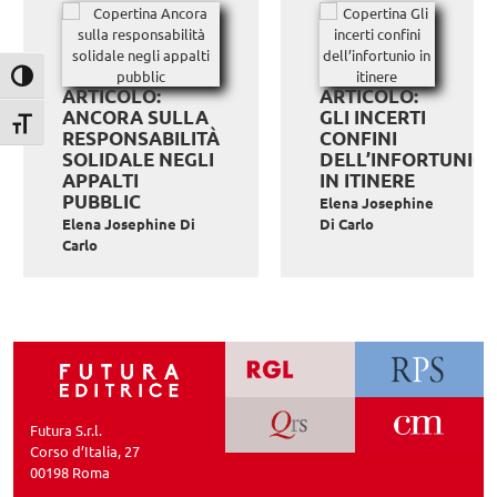
Attiva/disattiva alto contrasto
ARTICOLO:
ARTICOLO:
ANCORA SULLA
GLI INCERTI
Attiva/disattiva dimensione testo
RESPONSABILITÀ
CONFINI
SOLIDALE NEGLI
DELL’INFORTUNIO
APPALTI
IN ITINERE
PUBBLIC
Elena Josephine
Elena Josephine Di
Di Carlo
Carlo
Futura S.r.l.
Corso d’Italia, 27
00198 Roma