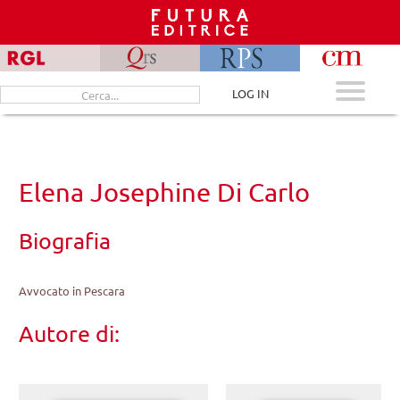
Skip
to
content
Cerca
LOG IN
per:
Elena Josephine Di Carlo
Biografia
Avvocato in Pescara
Autore di: