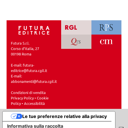
Futura S.r.l.
Corso d’Italia, 27
00198 Roma
E-mail:
futura-
editrice@futura.cgil.it
E-mail:
abbonamenti@futura.cgil.it
Condizioni di vendita
Privacy Policy
•
Cookie
Policy
•
Accessibilità
Le tue preferenze relative alla privacy
Informativa sulla raccolta