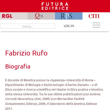
Skip
to
content
Cerca
LOG IN
per:
Fabrizio Rufo
Biografia
È docente di Bioetica presso la «Sapienza» Università di Roma –
Dipartimento di Biologia e biotecnologie «Charles Darwin» – e di
Etica sociale e ricerca scientifica nel Master in Etica pratica e bioetica
della stessa Università. Tra le sue ultime pubblicazioni (con Andrea
Cerroni)
Neuroetica
, Utet, 2009; (con Bernardino Fantini)
Evoluzionismo
, Ediesse, 2009,
Il laboratorio della bioetica
, Ediesse
2011.