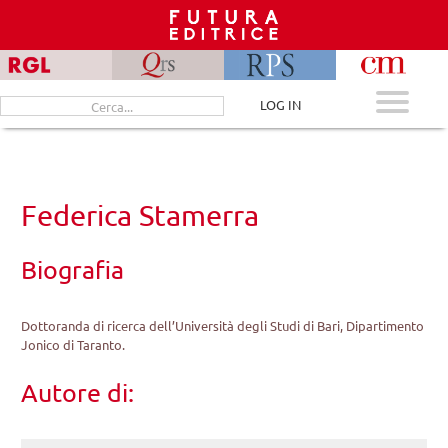
Skip
to
content
Cerca
LOG IN
per:
Federica Stamerra
Biografia
Dottoranda di ricerca dell’Università degli Studi di Bari, Dipartimento
Jonico di Taranto.
Autore di: