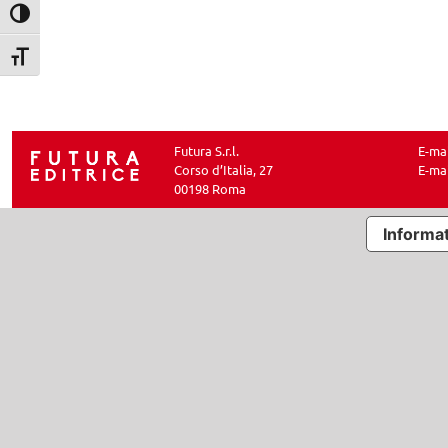
Attiva/disattiva alto contrasto
Attiva/disattiva dimensione testo
Futura S.r.l.
E-ma
Corso d’Italia, 27
E-ma
00198 Roma
Informat