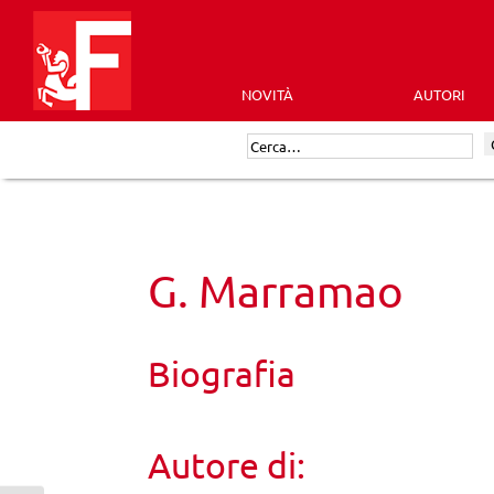
Skip
to
content
NOVITÀ
AUTORI
Futura
Cerca:
Editrice
G. Marramao
Biografia
Autore di: