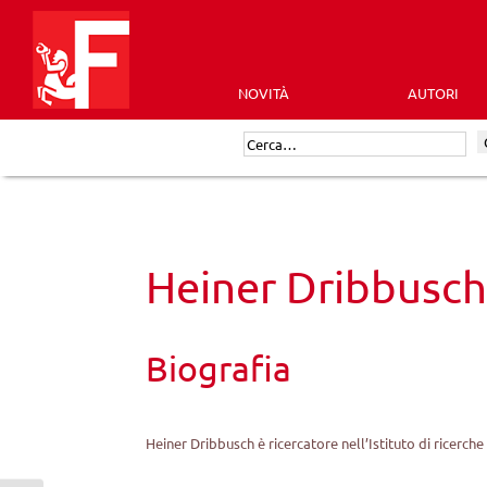
Skip
to
content
NOVITÀ
AUTORI
Futura
Cerca:
Editrice
Heiner Dribbusc
Biografia
Heiner Dribbusch è ricercatore nell’Istituto di ricerc