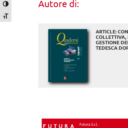
Autore di:
Attiva/disattiva alto contrasto
Attiva/disattiva dimensione testo
ARTICLE: CO
COLLETTIVA
GESTIONE DEL
TEDESCA DOP
Futura S.r.l.