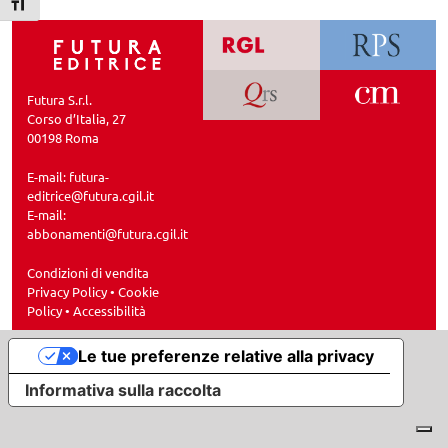
Attiva/disattiva dimensione testo
Futura S.r.l.
Corso d’Italia, 27
00198 Roma
E-mail:
futura-
editrice@futura.cgil.it
E-mail:
abbonamenti@futura.cgil.it
Condizioni di vendita
Privacy Policy
•
Cookie
Policy
•
Accessibilità
Le tue preferenze relative alla privacy
Informativa sulla raccolta