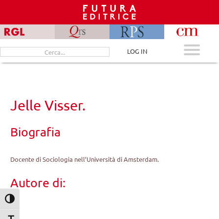
Skip
to
content
Cerca
LOG IN
per:
Jelle Visser.
Biografia
Docente di Sociologia nell’Università di Amsterdam.
Autore di:
Attiva/disattiva alto contrasto