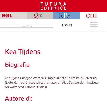
Skip
to
content
Cerca
LOG IN
per:
Kea Tijdens
Biografia
Kea Tijdens insegna Women’s Employment alla Erasmus University
Rotterdam ed è research coordinator all’Aias (Amsterdam Institute
for Advanced Labour Studies).
Autore di: