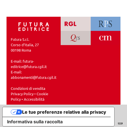
Futura S.r.l.
Corso d’Italia, 27
00198 Roma
E-mail:
futura-
editrice@futura.cgil.it
E-mail:
abbonamenti@futura.cgil.it
Condizioni di vendita
Privacy Policy
•
Cookie
Policy
•
Accessibilità
Le tue preferenze relative alla privacy
Informativa sulla raccolta