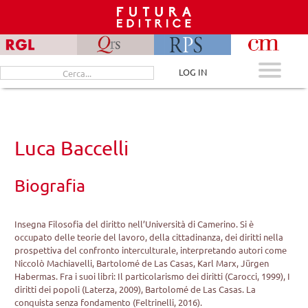
Skip
to
content
Cerca
LOG IN
per:
Luca Baccelli
Biografia
Insegna Filosofia del diritto nell’Università di Camerino. Si è
occupato delle teorie del lavoro, della cittadinanza, dei diritti nella
prospettiva del confronto interculturale, interpretando autori come
Niccolò Machiavelli, Bartolomé de Las Casas, Karl Marx, Jürgen
Habermas. Fra i suoi libri: Il particolarismo dei diritti (Carocci, 1999), I
diritti dei popoli (Laterza, 2009), Bartolomé de Las Casas. La
conquista senza fondamento (Feltrinelli, 2016).