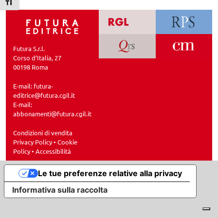
Attiva/disattiva dimensione testo
Futura S.r.l.
Corso d’Italia, 27
00198 Roma
E-mail:
futura-
editrice@futura.cgil.it
E-mail:
abbonamenti@futura.cgil.it
Condizioni di vendita
Privacy Policy
•
Cookie
Policy
•
Accessibilità
Le tue preferenze relative alla privacy
Informativa sulla raccolta