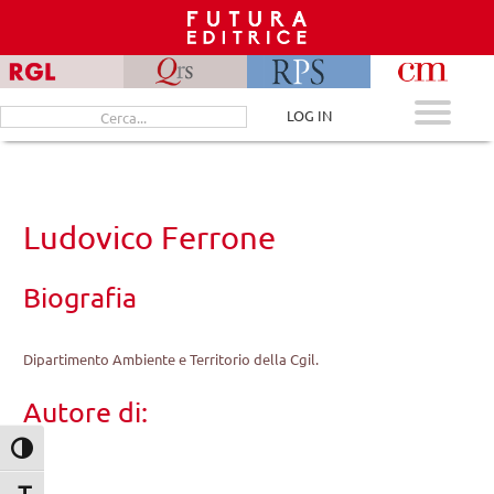
Skip
to
content
Cerca
LOG IN
per:
Ludovico Ferrone
Biografia
Dipartimento Ambiente e Territorio della Cgil.
Autore di:
Attiva/disattiva alto contrasto