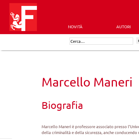
Skip
to
content
NOVITÀ
AUTORI
Futura
Cerca:
Editrice
Marcello Maneri
Biografia
Marcello Maneri è professore associato presso l’Univer
della criminalità e della sicurezza, anche conducendo 