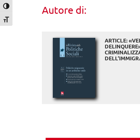
Autore di:
Attiva/disattiva alto contrasto
Attiva/disattiva dimensione testo
ARTICLE: «V
DELINQUERE»:
CRIMINALIZZ
DELL’IMMIGR