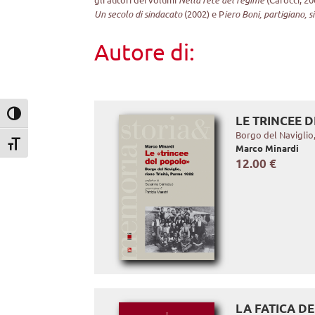
Un secolo di sindacato
(2002) e P
iero Boni, partigiano, s
Autore di:
Attiva/disattiva alto contrasto
LE TRINCEE 
Borgo del Naviglio,
Attiva/disattiva dimensione testo
Marco Minardi
12.00 €
LA FATICA D