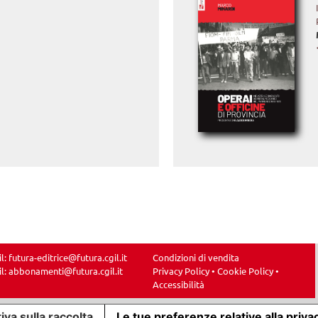
il:
futura-editrice@futura.cgil.it
Condizioni di vendita
il:
abbonamenti@futura.cgil.it
Privacy Policy
•
Cookie Policy
•
Accessibilità
iva sulla raccolta
Le tue preferenze relative alla priva