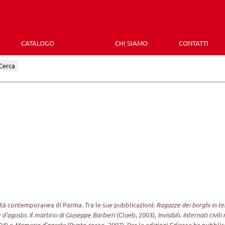
CATALOGO
CHI SIAMO
CONTATTI
Cerca
l’età contemporanea di Parma. Tra le sue pubblicazioni:
Ragazze dei borghi in tem
 d’agosto. Il martirio di Giuseppe Barbieri
(Clueb, 2003),
Invisibili. Internati civ
04) e
Memorie d’agosto
(Punto rosso, 2007). Per le edizioni Ediesse ha pubbli