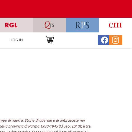
LOG IN
po di guerra. Storie di operaie e di antifasciste nei
ili nella provincia di Parma 1930-1945
(Clueb, 2010); è tra
cato
La fatica delle donne
(2006) ed è tra gli autori di