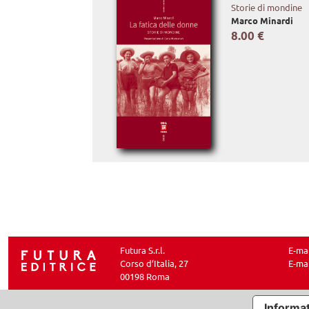
Storie di mondine
Marco Minardi
8.00 €
Futura S.r.l.
E-ma
Corso d’Italia, 27
E-ma
00198 Roma
Informat