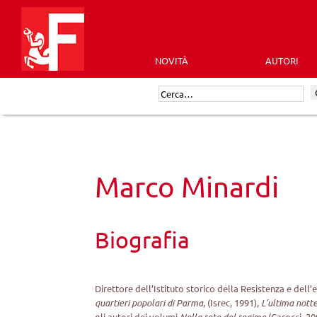
Skip
to
content
NOVITÀ
AUTORI
Futura
Cerca:
Editrice
Marco Minardi
Biografia
Direttore dell’Istituto storico della Resistenza e del
quartieri popolari di Parma
, (Isrec, 1991),
L’ultima notte
gli autori dei volumi
Nella rete del regime
(Carocci, 20