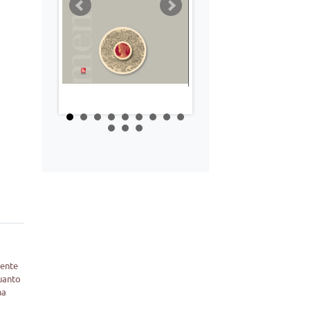
mente
quanto
na