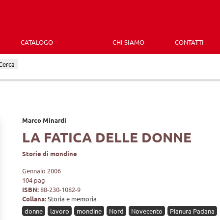
CATALOGO
CHI SIAMO
CONTATTI
Cerca
Marco Minardi
LA FATICA DELLE DONNE
Storie di mondine
Gennaio 2006
104 pag
ISBN:
88-230-1082-9
Collana:
Storia e memoria
donne
lavoro
mondine
Nord
Novecento
Pianura Padana