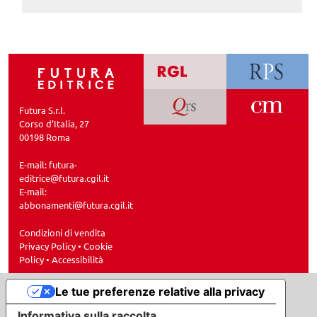
Futura S.r.l.
Corso d’Italia, 27
00198 Roma
E-mail:
futura-
editrice@futura.cgil.it
E-mail:
abbonamenti@futura.cgil.it
Condizioni di vendita
Privacy Policy
•
Cookie
Policy
•
Accessibilità
Le tue preferenze relative alla privacy
Informativa sulla raccolta