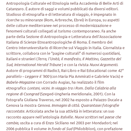
Antropologia Culturale ed Etnologia nella Accademia di Belle Arti di
Catanzaro. È autore di saggi e volumi pubblicati da diversi editori.
Studioso di etnografia e di letteratura di viaggio, è impegnato in
ricerche su minoranze (Rom, Arbresche, Ebrei) in Europa, su aspetti
delle culture mediterranee nel processo di modernizzazione e
fenomeni culturali collegati al turismo contemporaneo. Fa anche
parte della Sezione di Antropologia e Letteratura dell’Associazione
Italiana di Scienze Etnoantropologiche di Roma. È membro del
Centro Interuniversitario di Ricerche sul Viaggio in Italia. Giornalista e
scrittore, collabora con le ”pagine culturali” di numerosi quotidiani,
italiani e stranieri (
Terra
,
l’Unità
,
il manifesto
,
Il Mattino
,
Gazzetta del
Sud
,
International Herald Tribune
) e con la rivista
Nuovi Argomenti
.
Autore di programmi di Radio3, Rai-Libro e Rai Educational come
42°
parallelo – Leggere il ’900
(con Maria Pia Ammirati e Gabriele Vacis) e
Babele-Magazine
con Corrado Augias, ha realizzato il film
etnografico
Lontani, vicini. In viaggio tra i Rom. Dalla Calabria alla
regione di Csongrad
(Szeged-Ungheria meridionale, 2001). Con la
fotografa Giuliana Traverso, nel 2002 ha esposto a Palazzo Ducale a
Genova la mostra
Genova. Immagini di città. Quarantasei fotografie
raccontate.
Articolata anche la sua attività in letteratura: un suo
racconto appare nell’antologia
Italville. Nuovi scrittori nel paese che
cambia
, uscita a cura di Enzo Siciliano nel 2003 per Mondadori; nel
2006 pubblica il volume
In fondo al Sud
(Philobiblon), con prefazione