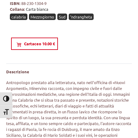
ISBN:
88-230-1304-9
Collana:
Carta bianca
calabria
Mezzogiorno
Sud
’ndrangheta
Cartaceo 10.00 €
Descrizione
Antropologo prestato alla letteratura, nato nell’officina di «Nuovi
Argomenti», Minervino racconta, con impegno civile e fuori dalle
approssimazioni mediatiche, una regione dell’Italia di oggi. Immagini
Attiva/disattiva alto contrasto
di una Calabria che si situa tra passato e presente, notazioni storiche
e filosofiche, echi letterari, diari di viaggio e fatti di attualità
commentati in presa diretta, in un flusso lavico che ricompone lo
Attiva/disattiva dimensione testo
spirito di un luogo, la sua presunta e perduta identità. Con una lingua
tesa, affilata, e un tono sempre caldo e partecipato, l’autore racconta
i ragazzi di Paola, la fe rocia di Duisburg, il mare amato da Enzo
Siciliano, la Calabria di Mario Soldati e i suoi vini, le operazioni