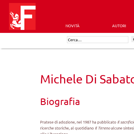
Skip
to
content
NOVITÀ
AUTORI
Futura
Cerca:
Editrice
Michele Di Sabat
Biografia
Pratese di adozione, nel 1987 ha pubblicato
Il sacrifi
ricerche storiche, al quotidiano
Il Tirreno
alcune sintes
alla Liberazione.