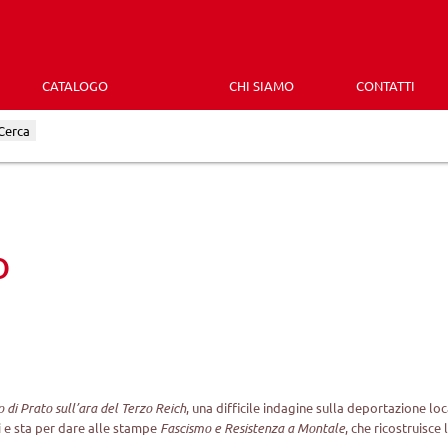
CATALOGO
CHI SIAMO
CONTATTI
Cerca
o
cio di Prato sull’ara del Terzo Reich
, una difficile indagine sulla deportazione loca
i e sta per dare alle stampe
Fascismo e Resistenza a Montale
, che ricostruisce