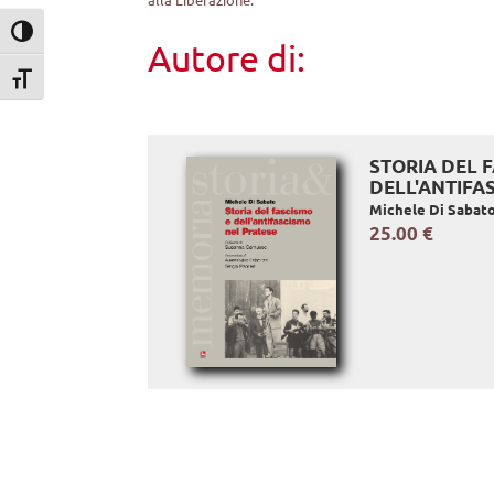
Attiva/disattiva alto contrasto
Autore di:
Attiva/disattiva dimensione testo
STORIA DEL 
DELL'ANTIFA
Michele Di Sabat
25.00 €