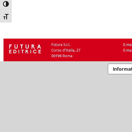
Attiva/disattiva alto contrasto
Attiva/disattiva dimensione testo
Futura S.r.l.
E-ma
Corso d’Italia, 27
E-ma
00198 Roma
Informat