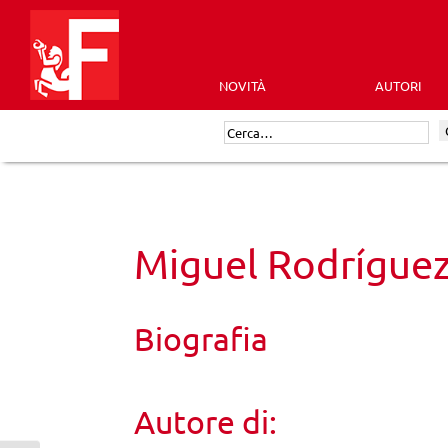
Skip
to
content
NOVITÀ
AUTORI
Futura
Cerca:
Editrice
Miguel Rodrígue
Biografia
Autore di: