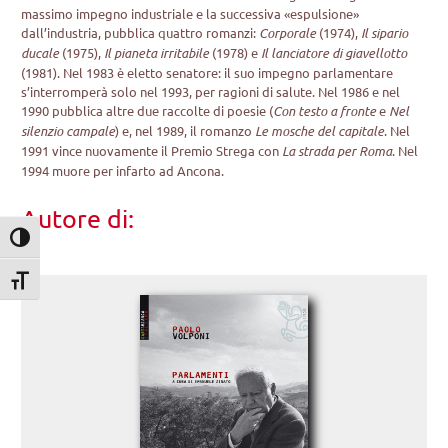
massimo impegno industriale e la successiva «espulsione»
dall’industria, pubblica quattro romanzi:
Corporale
(1974),
Il sipario
ducale
(1975),
Il pianeta irritabile
(1978) e
Il lanciatore di giavellotto
(1981). Nel 1983 è eletto senatore: il suo impegno parlamentare
s’interromperà solo nel 1993, per ragioni di salute. Nel 1986 e nel
1990 pubblica altre due raccolte di poesie (
Con testo a fronte
e
Nel
silenzio campale
) e, nel 1989, il romanzo
Le mosche del capitale
. Nel
1991 vince nuovamente il Premio Strega con
La strada per Roma
. Nel
1994 muore per infarto ad Ancona.
Autore di:
Attiva/disattiva alto contrasto
Attiva/disattiva dimensione testo