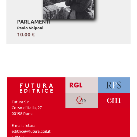
PARLAMENTI
Paolo Volponi
10.00 €
Futura S.r.l.
Corso d’Italia, 27
00198 Roma
E-mail:
futura-
editrice@futura.cgil.it
E-mail: