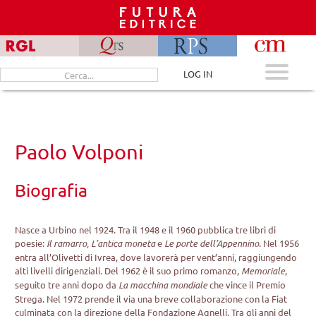
Skip
to
content
Cerca
LOG IN
per:
Paolo Volponi
Biografia
Nasce a Urbino nel 1924. Tra il 1948 e il 1960 pubblica tre libri di
poesie:
Il ramarro, L’antica moneta
e
Le porte dell’Appennino
. Nel 1956
entra all’Olivetti di Ivrea, dove lavorerà per vent’anni, raggiungendo
alti livelli dirigenziali. Del 1962 è il suo primo romanzo,
Memoriale
,
seguito tre anni dopo da
La macchina mondiale
che vince il Premio
Strega. Nel 1972 prende il via una breve collaborazione con la Fiat
culminata con la direzione della Fondazione Agnelli. Tra gli anni del