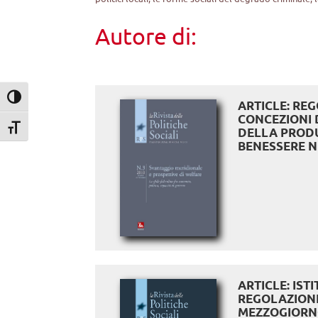
Autore di:
Attiva/disattiva alto contrasto
ARTICLE: RE
CONCEZIONI 
Attiva/disattiva dimensione testo
DELLA PROD
BENESSERE 
ARTICLE: ISTI
REGOLAZIONE
MEZZOGIOR