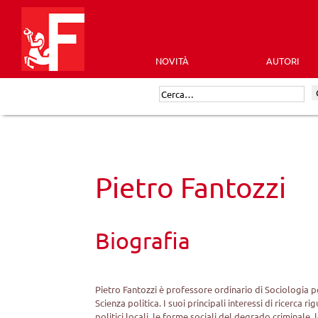
Skip
to
content
NOVITÀ
AUTORI
Futura
Cerca:
Editrice
Pietro Fantozzi
Biografia
Pietro Fantozzi è professore ordinario di Sociologia po
Scienza politica. I suoi principali interessi di ricerca r
politici locali, le forme sociali del degrado criminale,