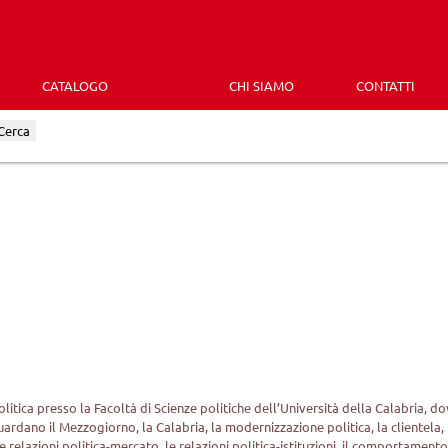
CATALOGO
CHI SIAMO
CONTATTI
Cerca
litica presso la Facoltà di Scienze politiche dell’Università della Calabria, d
iguardano il Mezzogiorno, la Calabria, la modernizzazione politica, la clientela, l
 le relazioni politica-mercato, le relazioni politica-istituzioni, il comportament