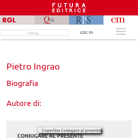
Skip
to
content
Cerca
LOG IN
per:
Pietro Ingrao
Biografia
Autore di:
CONIUGARE AL PRESENTE