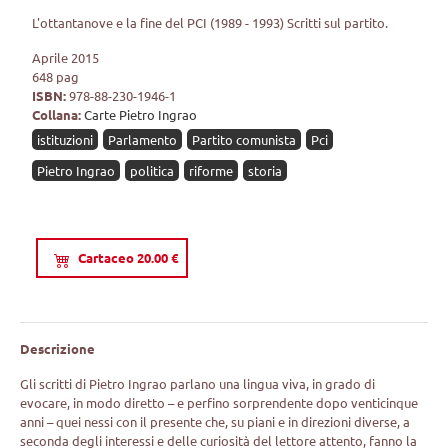
L'ottantanove e la fine del PCI (1989 - 1993) Scritti sul partito.
Aprile 2015
648 pag
ISBN:
978-88-230-1946-1
Collana:
Carte Pietro Ingrao
istituzioni
Parlamento
Partito comunista
Pci
Pietro Ingrao
politica
riforme
storia
Cartaceo 20.00 €
Descrizione
Gli scritti di Pietro Ingrao parlano una lingua viva, in grado di
evocare, in modo diretto – e perfino sorprendente dopo venticinque
anni – quei nessi con il presente che, su piani e in direzioni diverse, a
seconda degli interessi e delle curiosità del lettore attento, fanno la