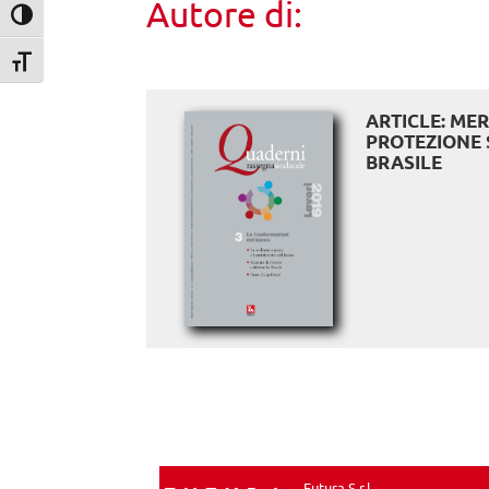
Autore di:
Attiva/disattiva alto contrasto
Attiva/disattiva dimensione testo
ARTICLE: ME
PROTEZIONE 
BRASILE
Futura S.r.l.