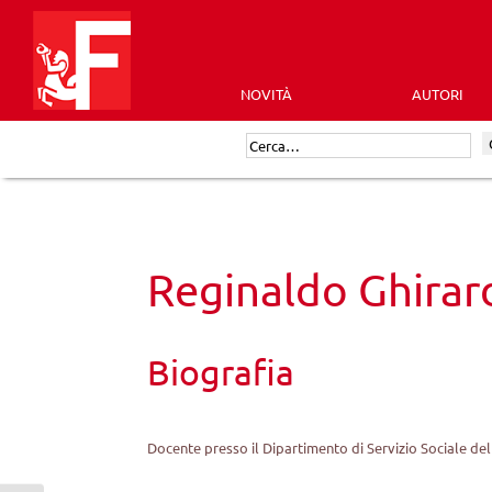
Skip
to
content
NOVITÀ
AUTORI
Futura
Cerca:
Editrice
Reginaldo Ghirard
Biografia
Docente presso il Dipartimento di Servizio Sociale dell’